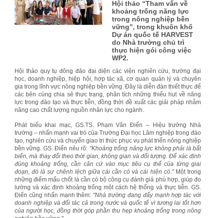
Hội thảo “Tham vấn về
khoảng trống năng lực
trong nông nghiệp bền
vững”, trong khuôn khổ
Dự án quốc tế HARVEST
do Nhà trường chủ trì
thực hiện gói công việc
WP2.
Hội thảo quy tụ đông đảo đại diện các viện nghiên cứu, trường đại
học, doanh nghiệp, hiệp hội, hợp tác xã, cơ quan quản lý và chuyên
gia trong lĩnh vực nông nghiệp bền vững. Đây là diễn đàn thiết thực để
các bên cùng chia sẻ thực trạng, phân tích những thiếu hụt về năng
lực trong đào tạo và thực tiễn, đồng thời đề xuất các giải pháp nhằm
nâng cao chất lượng nguồn nhân lực cho ngành.
Phát biểu khai mạc, GS.TS. Phạm Văn Điển – Hiệu trưởng Nhà
trường – nhấn mạnh vai trò của Trường Đại học Lâm nghiệp trong đào
tạo, nghiên cứu và chuyển giao tri thức phục vụ phát triển nông nghiệp
bền vững. GS. Điển nêu rõ:
"Khoảng trống năng lực không phải là bất
biến, mà thay đổi theo thời gian, không gian và đối tượng. Để xác định
đúng khoảng trống, cần căn cứ vào mục tiêu cụ thể của từng giai
đoạn
,
đó là sự chênh lệch giữa cái cần có và cái hiện có."
Một trong
những điểm mấu chốt là cần có bộ công cụ đánh giá phù hợp, giúp đo
lường và xác định khoảng trống một cách hệ thống và thực tiễn. GS.
Điển cũng nhấn mạnh thêm:
"Nhà trường đang đẩy mạnh hợp tác với
doanh nghiệp và đối tác cả trong nước và quốc tế vì tương lai tốt hơn
của người học, đồng thời góp phần thu hẹp khoảng trống trong nông