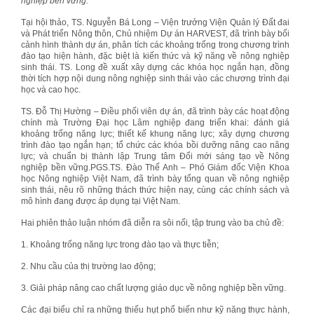
nghiệp bền vững."
Tại hội thảo, TS. Nguyễn Bá Long – Viện trưởng Viện Quản lý Đất đai
và Phát triển Nông thôn, Chủ nhiệm Dự án HARVEST, đã trình bày bối
cảnh hình thành dự án, phân tích các khoảng trống trong chương trình
đào tạo hiện hành, đặc biệt là kiến thức và kỹ năng về nông nghiệp
sinh thái. TS. Long đề xuất xây dựng các khóa học ngắn hạn, đồng
thời tích hợp nội dung nông nghiệp sinh thái vào các chương trình đại
học và cao học.
TS. Đỗ Thị Hường – Điều phối viên dự án, đã trình bày các hoạt động
chính mà Trường Đại học Lâm nghiệp đang triển khai: đánh giá
khoảng trống năng lực; thiết kế khung năng lực; xây dựng chương
trình đào tạo ngắn hạn; tổ chức các khóa bồi dưỡng nâng cao năng
lực; và chuẩn bị thành lập Trung tâm Đổi mới sáng tạo về Nông
nghiệp bền vững.PGS.TS. Đào Thế Anh – Phó Giám đốc Viện Khoa
học Nông nghiệp Việt Nam, đã trình bày tổng quan về nông nghiệp
sinh thái, nêu rõ những thách thức hiện nay, cùng các chính sách và
mô hình đang được áp dụng tại Việt Nam.
Hai phiên thảo luận nhóm đã diễn ra sôi nổi, tập trung vào ba chủ đề:
1. Khoảng trống năng lực trong đào tạo và thực tiễn;
2. Nhu cầu của thị trường lao động;
3. Giải pháp nâng cao chất lượng giáo dục về nông nghiệp bền vững.
Các đại biểu chỉ ra những thiếu hụt phổ biến như kỹ năng thực hành,