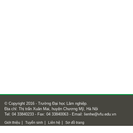
© Copyright 2016 - Trường Đại học Lâm nghiệp.
Địa chỉ: Thị trấn Xuân Mai, huyện Chương Mỹ, Hà Nội
Tel: 04 33840233 - Fax: 04 33840063 - Email:
lienhe@vfu.edu.vn
|
|
|
Giới thiệu
Tuyển sinh
Liên hệ
Sơ đồ trang
Số lượt truy cập