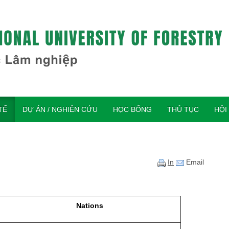
TẾ
DỰ ÁN / NGHIÊN CỨU
HỌC BỔNG
THỦ TỤC
HỘI
In
Email
Nations