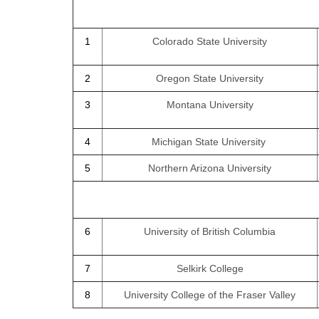
1
Colorado State University
2
Oregon State University
3
Montana University
4
Michigan State University
5
Northern Arizona University
6
University of British Columbia
7
Selkirk College
8
University College of the Fraser Valley