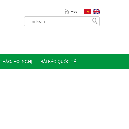
Rss
|
 THẢO/ HỘI NGHỊ
BÀI BÁO QUỐC TẾ