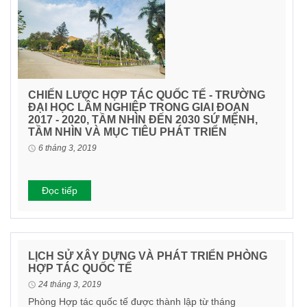
CHIẾN LƯỢC HỢP TÁC QUỐC TẾ - TRƯỜNG
ĐẠI HỌC LÂM NGHIỆP TRONG GIAI ĐOẠN
2017 - 2020, TẦM NHÌN ĐẾN 2030 SỨ MỆNH,
TẦM NHÌN VÀ MỤC TIÊU PHÁT TRIỂN
6 tháng 3, 2019
Đọc tiếp
LỊCH SỬ XÂY DỰNG VÀ PHÁT TRIỂN PHÒNG
HỢP TÁC QUỐC TẾ
24 tháng 3, 2019
Phòng Hợp tác quốc tế được thành lập từ tháng